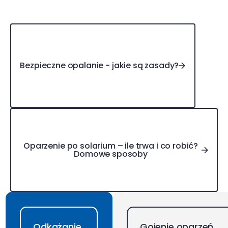
Bezpieczne opalanie - jakie są zasady?
Bezpieczne opalanie - jakie są zasady?
Oparzenie po solarium – ile trwa i co robić? Domowe
Oparzenie po solarium – ile trwa i co robić?
Domowe sposoby
Odkażanie
Gojenie oparzeń