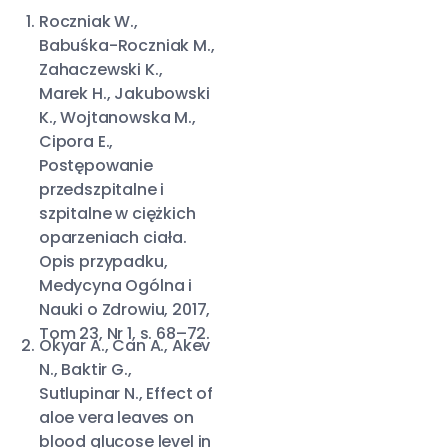
Roczniak W.,
Babuśka-Roczniak M.,
Zahaczewski K.,
Marek H., Jakubowski
K., Wojtanowska M.,
Cipora E.,
Postępowanie
przedszpitalne i
szpitalne w ciężkich
oparzeniach ciała.
Opis przypadku,
Medycyna Ogólna i
Nauki o Zdrowiu, 2017,
Tom 23, Nr 1, s. 68–72.
Okyar A., Can A., Akev
N., Baktir G.,
Sutlupinar N., Effect of
aloe vera leaves on
blood glucose level in