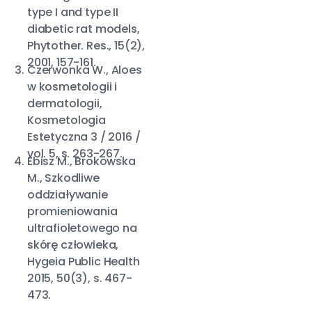
type I and type II
diabetic rat models,
Phytother. Res., 15(2),
2001, 157-161.
Czerwonka W., Aloes
w kosmetologii i
dermatologii,
Kosmetologia
Estetyczna 3 / 2016 /
vol. 5, s. 263-267.
Ebisz M., Brokowska
M., Szkodliwe
oddziaływanie
promieniowania
ultrafioletowego na
skórę człowieka,
Hygeia Public Health
2015, 50(3), s. 467-
473.