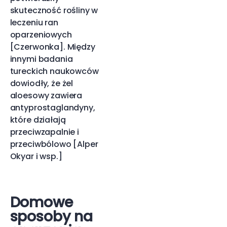
skuteczność rośliny w
leczeniu ran
oparzeniowych
[Czerwonka]. Między
innymi badania
tureckich naukowców
dowiodły, że żel
aloesowy zawiera
antyprostaglandyny,
które działają
przeciwzapalnie i
przeciwbólowo [Alper
Okyar i wsp.]
Domowe
sposoby na