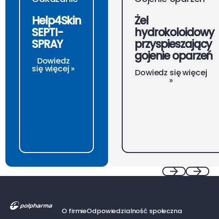
Help4Skin
Żel
SEPTI-
hydrokoloidowy
SPRAY
przyspieszający
gojenie oparzeń
Dowiedz
się więcej »
Dowiedz się więcej
»
Footer
Previous
Next
O firmie
Odpowiedzialność społeczna