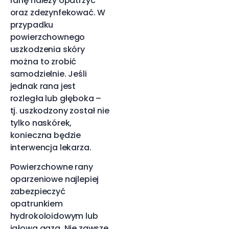
ranę należy opatrzyć
oraz zdezynfekować. W
przypadku
powierzchownego
uszkodzenia skóry
można to zrobić
samodzielnie. Jeśli
jednak rana jest
rozległa lub głęboka –
tj. uszkodzony został nie
tylko naskórek,
konieczna będzie
interwencja lekarza.
Powierzchowne rany
oparzeniowe najlepiej
zabezpieczyć
opatrunkiem
hydrokoloidowym lub
jałową gazą. Nie zawsze