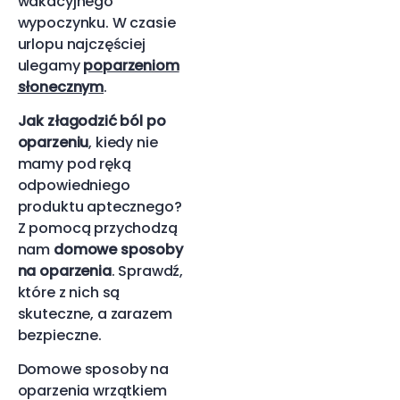
wakacyjnego
wypoczynku. W czasie
urlopu najczęściej
ulegamy
poparzeniom
słonecznym
.
Jak złagodzić ból po
oparzeniu
, kiedy nie
mamy pod ręką
odpowiedniego
produktu aptecznego?
Z pomocą przychodzą
nam
domowe sposoby
na oparzenia
. Sprawdź,
które z nich są
skuteczne, a zarazem
bezpieczne.
Domowe sposoby na
oparzenia wrzątkiem