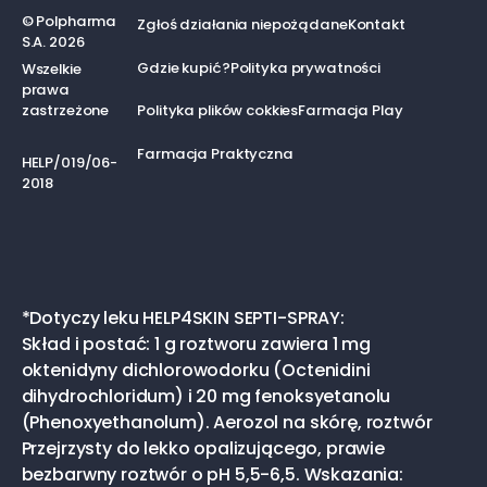
©
Polpharma
Zgłoś działania niepożądane
Kontakt
S.A.
2026
Gdzie kupić?
Polityka prywatności
Wszelkie
prawa
zastrzeżone
Polityka plików cokkies
Farmacja Play
Farmacja Praktyczna
HELP/019/06-
2018
*Dotyczy leku HELP4SKIN SEPTI-SPRAY:
Skład i postać: 1 g roztworu zawiera 1 mg
oktenidyny dichlorowodorku (Octenidini
dihydrochloridum) i 20 mg fenoksyetanolu
(Phenoxyethanolum). Aerozol na skórę, roztwór
Przejrzysty do lekko opalizującego, prawie
bezbarwny roztwór o pH 5,5-6,5. Wskazania: