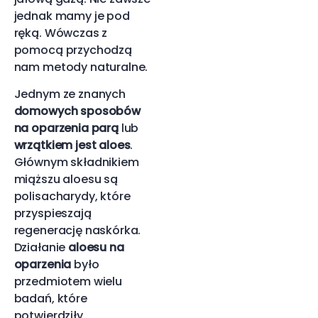
jednak mamy je pod
ręką. Wówczas z
pomocą przychodzą
nam metody naturalne.
Jednym ze znanych
domowych sposobów
na oparzenia parą
lub
wrzątkiem jest aloes
.
Głównym składnikiem
miąższu aloesu są
polisacharydy, które
przyspieszają
regenerację naskórka.
Działanie
aloesu na
oparzenia
było
przedmiotem wielu
badań, które
potwierdziły