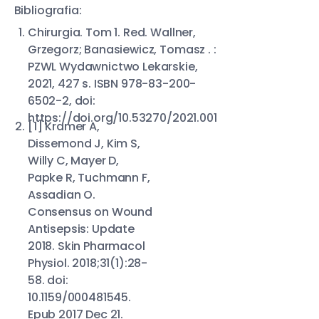
Bibliografia:
Chirurgia. Tom 1. Red. Wallner,
Grzegorz; Banasiewicz, Tomasz . :
PZWL Wydawnictwo Lekarskie,
2021, 427 s. ISBN 978-83-200-
6502-2, doi:
https://doi.org/10.53270/2021.001
[1] Kramer A,
Dissemond J, Kim S,
Willy C, Mayer D,
Papke R, Tuchmann F,
Assadian O.
Consensus on Wound
Antisepsis: Update
2018. Skin Pharmacol
Physiol. 2018;31(1):28-
58. doi:
10.1159/000481545.
Epub 2017 Dec 21.