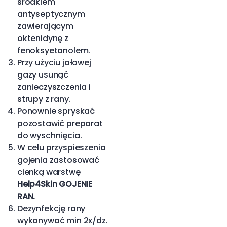
środkiem
antyseptycznym
zawierającym
oktenidynę z
fenoksyetanolem.
Przy użyciu jałowej
gazy usunąć
zanieczyszczenia i
strupy z rany.
Ponownie spryskać
pozostawić preparat
do wyschnięcia.
W celu przyspieszenia
gojenia zastosować
cienką warstwę
Help4Skin GOJENIE
RAN.
Dezynfekcję rany
wykonywać min 2x/dz.