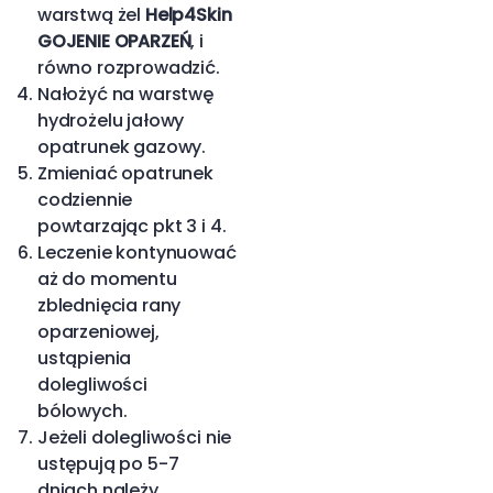
warstwą żel
Help4Skin
GOJENIE OPARZEŃ
, i
równo rozprowadzić.
Nałożyć na warstwę
hydrożelu jałowy
opatrunek gazowy.
Zmieniać opatrunek
codziennie
powtarzając pkt 3 i 4.
Leczenie kontynuować
aż do momentu
zblednięcia rany
oparzeniowej,
ustąpienia
dolegliwości
bólowych.
Jeżeli dolegliwości nie
ustępują po 5-7
dniach należy