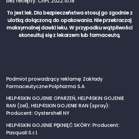
bez recepty. ChPL 2022.10.18
To jest lek. Dla bezpieczeństwa stosuj go zgodnie z
ulotką dołączoną do opakowania. Nie przekraczaj
maksymalnej dawki leku. W przypadku wątpliwości
skonsultuj się z lekarzem lub farmaceutą.
Podmiot prowadzący reklamę: Zakłady
Farmaceutyczne Polpharma S.A
HELP4SKIN GOJENIE OPARZEŃ, HELP4SKIN GOJENIE
RAN (żel), HELP4SKIN GOJENIE RAN (spray):
Producent: Oystershell NY
HELP4SKIN GOJENIE PĘKNIĘĆ SKÓRY: Producent:
Pasquali S.r.l.