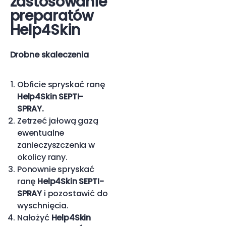
zastosowanie
preparatów
Help4Skin
Drobne skaleczenia
Obficie spryskać ranę
Help4Skin SEPTI-
SPRAY.
Zetrzeć jałową gazą
ewentualne
zanieczyszczenia w
okolicy rany.
Ponownie spryskać
ranę
Help4Skin SEPTI-
SPRAY
i pozostawić do
wyschnięcia.
Nałożyć
Help4Skin