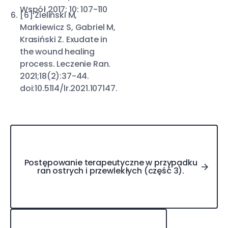
Współ 2017; 10: 107-110
[6] Zieliński M,
Markiewicz S, Gabriel M,
Krasiński Z. Exudate in
the wound healing
process. Leczenie Ran.
2021;18(2):37-44.
doi:10.5114/lr.2021.107147.
Postępowanie terapeutyczne w przypadku ran ostrych 
Postępowanie terapeutyczne w przypadku
ran ostrych i przewlekłych (część 3).
Jak wspomóc leczenie odleżyn?