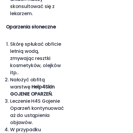
skonsultować się z
lekarzem.
Oparzenia słoneczne
Skórę spłukać obficie
letnią wodą,
zmywając resztki
kosmetyków, olejków
itp..
Nałożyć obfitą
warstwę
Help4Skin
GOJENIE OPARZEŃ.
Leczenie H4S Gojenie
Oparzeń kontynuować
aż do ustąpienia
objawów.
W przypadku