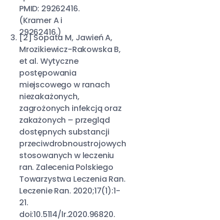
PMID: 29262416.
(Kramer A i
29262416.)
[2] Sopata M, Jawień A,
Mrozikiewicz-Rakowska B,
et al. Wytyczne
postępowania
miejscowego w ranach
niezakażonych,
zagrożonych infekcją oraz
zakażonych – przegląd
dostępnych substancji
przeciwdrobnoustrojowych
stosowanych w leczeniu
ran. Zalecenia Polskiego
Towarzystwa Leczenia Ran.
Leczenie Ran. 2020;17(1):1-
21.
doi:10.5114/lr.2020.96820.