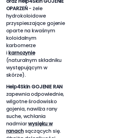
oraz Help4Skin GOJENIE
OPARZEŃ
- żele
hydrokoloidowe
przyspieszające gojenie
oparte na kwaśnym
koloidalnym
karbomerze
i
karnozynie
(naturalnym składniku
występującym w
skórze).
Help4Skin GOJENIE RAN
zapewnia odpowiednie,
wilgotne środowisko
gojenia, nawilża rany
suche, wchłania
nadmiar
wysięku w
ranach
sączących się.