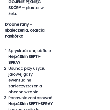
GOJENIE PĘKNIĘĆ
SKÓRY
– plaster w
żelu.
Drobne rany -
skaleczenia, otarcia
naskórka
Spryskać ranę obficie
Help4Skin SEPTI-
SPRAY.
Usunąć przy użyciu
jałowej gazy
ewentualne
zanieczyszczenia
obecne w ranie.
Ponownie zastosować
Help4Skin SEPTI-SPRAY
i pozostawić do