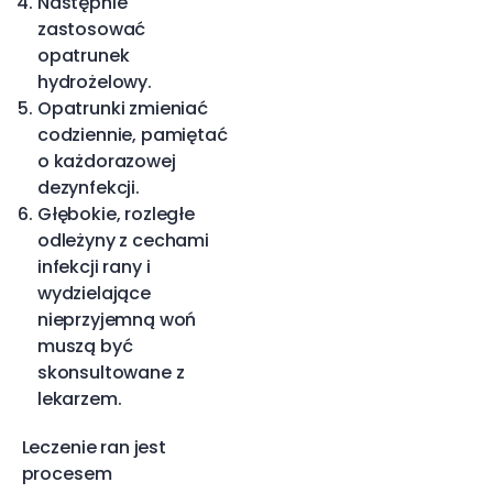
Następnie
zastosować
opatrunek
hydrożelowy.
Opatrunki zmieniać
codziennie, pamiętać
o każdorazowej
dezynfekcji.
Głębokie, rozległe
odleżyny z cechami
infekcji rany i
wydzielające
nieprzyjemną woń
muszą być
skonsultowane z
lekarzem.
Leczenie ran jest
procesem