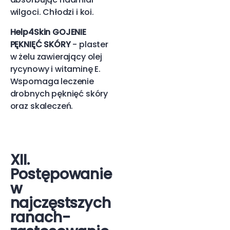
wilgoci. Chłodzi i koi.
Help4Skin GOJENIE
PĘKNIĘĆ SKÓRY
- plaster
w żelu zawierający olej
rycynowy i witaminę E.
Wspomaga leczenie
drobnych pęknięć skóry
oraz skaleczeń.
XII.
Postępowanie
w
najczęstszych
ranach-