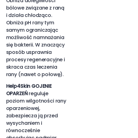
Obniża dolegliwości
bólowe związane z raną
i działa chłodząco.
Obniża pH rany tym
samym ograniczając
możliwość namnażania
się bakterii. W znaczący
sposób usprawnia
procesy regeneracyjne i
skraca czas leczenia
rany (nawet o połowę).
Help4Skin GOJENIE
OPARZEŃ
reguluje
poziom wilgotności rany
oparzeniowej,
zabezpiecza ją przed
wysychaniem i
równocześnie
absorbując nadmiar