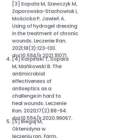
[3] Sopata M, Szewczyk M,
Zaporowska-Stachowiak I,
Mościcka P, Jawień A.
Using of hydrogel dressing
in the treatment of chronic
wounds. Leczenie Ran.
2021;18(3):123-130.
doi:10.5114/lr.2021.111071.
[4] Karpiński T, Sopata
M, Mańkowski B. The
antimicrobial
effectiveness of
antiseptics as a
challenge in hard to
heal wounds. Leczenie
Ran. 2020;17(2):88-94.
doi:10.5114/lr.2020.99067.
[5] Biegaj M,
Oktenidyna w
leczeniu ran, Farm.