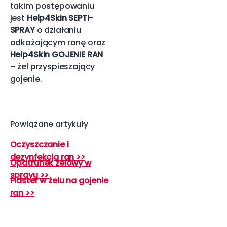
takim postępowaniu
jest
Help4Skin SEPTI-
SPRAY
o działaniu
odkażającym ranę oraz
Help4Skin GOJENIE RAN
– żel przyspieszający
gojenie.
Powiązane artykuły
Oczyszczanie i
dezynfekcja ran >>
Opatrunek żelowy w
sprayu >>
Plaster w żelu na gojenie
ran >>