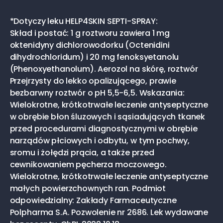
*Dotyczy leku HELP4SKIN SEPTI-SPRAY:
Skład i postać: 1 g roztworu zawiera 1 mg
oktenidyny dichlorowodorku (Octenidini
dihydrochloridum) i 20 mg fenoksyetanolu
(Phenoxyethanolum). Aerozol na skórę, roztwór
Przejrzysty do lekko opalizującego, prawie
bezbarwny roztwór o pH 5,5-6,5. Wskazania:
Wielokrotne, krótkotrwałe leczenie antyseptyczne
w obrębie błon śluzowych i sąsiadujących tkanek
przed procedurami diagnostycznymi w obrębie
narządów płciowych i odbytu, w tym pochwy,
sromu i żołędzi prącia, a także przed
cewnikowaniem pęcherza moczowego.
Wielokrotne, krótkotrwałe leczenie antyseptyczne
małych powierzchownych ran. Podmiot
odpowiedzialny: Zakłady Farmaceutyczne
Polpharma S.A. Pozwolenie nr 2686. Lek wydawane