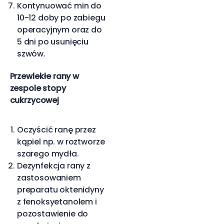
Kontynuować min do
10-12 doby po zabiegu
operacyjnym oraz do
5 dni po usunięciu
szwów.
Przewlekłe rany w
zespole stopy
cukrzycowej
Oczyścić ranę przez
kąpiel np. w roztworze
szarego mydła.
Dezynfekcja rany z
zastosowaniem
preparatu oktenidyny
z fenoksyetanolem i
pozostawienie do