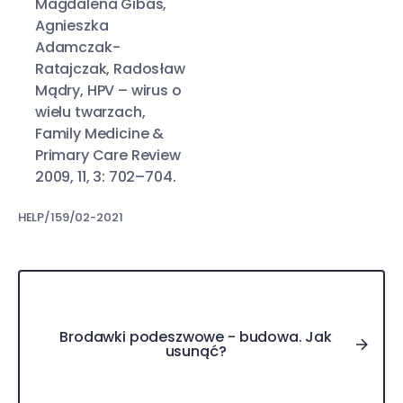
Magdalena Gibas,
Agnieszka
Adamczak-
Ratajczak, Radosław
Mądry, HPV – wirus o
wielu twarzach,
Family Medicine &
Primary Care Review
2009, 11, 3: 702–704.
HELP/159/02-2021
Brodawki podeszwowe - budowa. Jak usunąć?
Brodawki podeszwowe - budowa. Jak
usunąć?