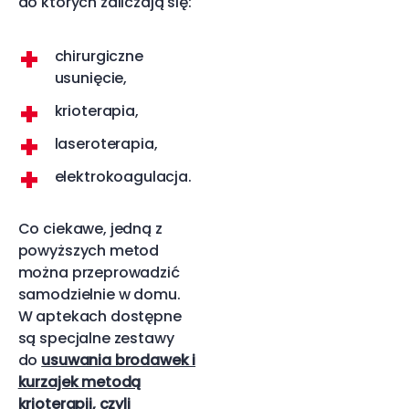
do których zaliczają się:
chirurgiczne
usunięcie,
krioterapia,
laseroterapia,
elektrokoagulacja.
Co ciekawe, jedną z
powyższych metod
można przeprowadzić
samodzielnie w domu.
W aptekach dostępne
są specjalne zestawy
do
usuwania brodawek i
kurzajek metodą
krioterapii, czyli