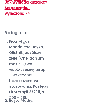
Jak wygląda kurzajka?
Na początku i
wyleczona >>
Bibliografia:
Piotr Migas,
Magdalena Heyka,
Glistnik jaskółcze
ziele (Chelidonium
majus L.) we
współczesnej terapii
– wskazania i
bezpieczeństwo
stosowania, Postępy
Fitoterapii 3/2011, s.
208 – 218.
Edyta Mądry,