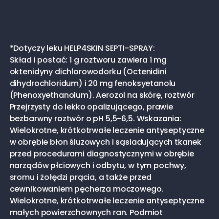
*Dotyczy leku HELP4SKIN SEPTI-SPRAY:
Skład i postać: 1 g roztworu zawiera 1 mg
oktenidyny dichlorowodorku (Octenidini
dihydrochloridum) i 20 mg fenoksyetanolu
(Phenoxyethanolum). Aerozol na skórę, roztwór
Przejrzysty do lekko opalizującego, prawie
bezbarwny roztwór o pH 5,5-6,5. Wskazania:
Wielokrotne, krótkotrwałe leczenie antyseptyczne
w obrębie błon śluzowych i sąsiadujących tkanek
przed procedurami diagnostycznymi w obrębie
narządów płciowych i odbytu, w tym pochwy,
sromu i żołędzi prącia, a także przed
cewnikowaniem pęcherza moczowego.
Wielokrotne, krótkotrwałe leczenie antyseptyczne
małych powierzchownych ran. Podmiot