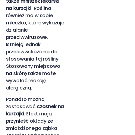
także
mniszek lekarski
na kurzajki
. Roślina
również ma w sobie
mleczko, które wykazuje
działanie
przeciwwirusowe.
Istnieją jednak
przeciwwskazania do
stosowania tej rośliny.
Stosowany miejscowo
na skórę także może
wywołać reakcję
alergiczną.
Ponadto można
zastosować
czosnek na
kurzajki
. Efekt mają
przynieść okłady ze
zmiażdżonego ząbka