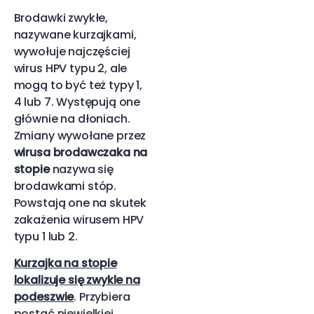
Brodawki zwykłe,
nazywane kurzajkami,
wywołuje najczęściej
wirus HPV typu 2, ale
mogą to być też typy 1,
4 lub 7. Występują one
głównie na dłoniach.
Zmiany wywołane przez
wirusa brodawczaka na
stopie
nazywa się
brodawkami stóp.
Powstają one na skutek
zakażenia wirusem HPV
typu 1 lub 2.
Kurzajka na stopie
lokalizuje się zwykle na
podeszwie
. Przybiera
postać niewielkiej,