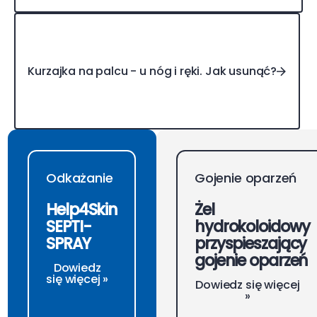
Kurzajka na palcu - u nóg i ręki. Jak usunąć?
Kurzajka na palcu - u nóg i ręki. Jak usunąć?
Odkażanie
Gojenie oparzeń
Help4Skin
Żel
SEPTI-
hydrokoloidowy
SPRAY
przyspieszający
gojenie oparzeń
Dowiedz
się więcej »
Dowiedz się więcej
»