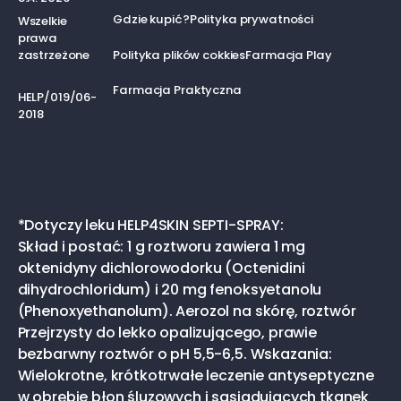
Gdzie kupić?
Polityka prywatności
Wszelkie
prawa
zastrzeżone
Polityka plików cokkies
Farmacja Play
Farmacja Praktyczna
HELP/019/06-
2018
*Dotyczy leku HELP4SKIN SEPTI-SPRAY:
Skład i postać: 1 g roztworu zawiera 1 mg
oktenidyny dichlorowodorku (Octenidini
dihydrochloridum) i 20 mg fenoksyetanolu
(Phenoxyethanolum). Aerozol na skórę, roztwór
Przejrzysty do lekko opalizującego, prawie
bezbarwny roztwór o pH 5,5-6,5. Wskazania:
Wielokrotne, krótkotrwałe leczenie antyseptyczne
w obrębie błon śluzowych i sąsiadujących tkanek