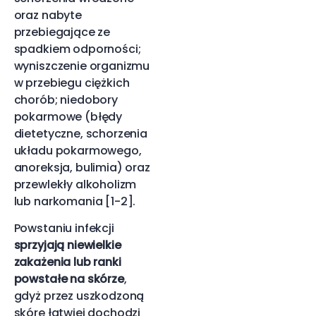
oraz nabyte
przebiegające ze
spadkiem odporności;
wyniszczenie organizmu
w przebiegu ciężkich
chorób; niedobory
pokarmowe (błędy
dietetyczne, schorzenia
układu pokarmowego,
anoreksja, bulimia) oraz
przewlekły alkoholizm
lub narkomania [1-2].
Powstaniu infekcji
sprzyjają niewielkie
zakażenia lub ranki
powstałe na skórze
,
gdyż przez uszkodzoną
skórę łatwiej dochodzi