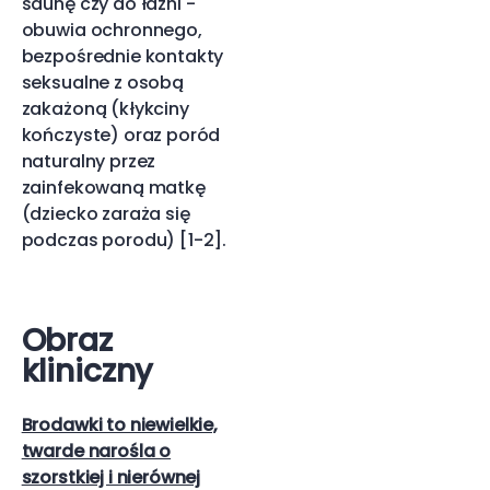
saunę czy do łaźni -
obuwia ochronnego,
bezpośrednie kontakty
seksualne z osobą
zakażoną (kłykciny
kończyste) oraz poród
naturalny przez
zainfekowaną matkę
(dziecko zaraża się
podczas porodu) [1-2].
Obraz
kliniczny
Brodawki to niewielkie,
twarde narośla o
szorstkiej i nierównej