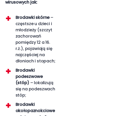
wirusowych jak:
Brodawki skórne
–
częstsze u dzieci i
młodzieży (szczyt
zachorowań
pomiędzy 12 a 16.
r.ż.), pojawiają się
najczęściej na
dłoniach i stopach;
Brodawki
podeszwowe
(stóp)
– lokalizują
się na podeszwach
stóp;
Brodawki
okołopaznokciowe