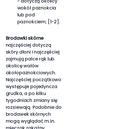
- dotyczą okolicy
wokół paznokcia
lub pod
paznokciem; [1-2].
Brodawki skórne
najczęściej dotyczą
skóry dłoni i najczęściej
zajmują palce rąk lub
okolicę wałów
okołopaznokciowych.
Najczęściej początkowo
występuje pojedyncza
grudka, a po kilku
tygodniach zmiany się
rozsiewają. Podobnie do
brodawek skórnych
mogą wyglądać m.in.
mięczak zakaźny,