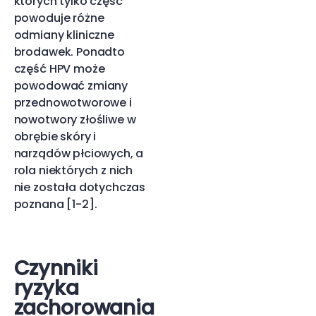
których tylko część
powoduje różne
odmiany kliniczne
brodawek. Ponadto
część HPV może
powodować zmiany
przednowotworowe i
nowotwory złośliwe w
obrębie skóry i
narządów płciowych, a
rola niektórych z nich
nie została dotychczas
poznana [1-2].
Czynniki
ryzyka
zachorowania