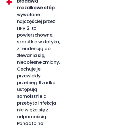
Brodawki
mozaikowe stóp:
wywołane
najczęściej przez
HPV 2, to
powierzchowne,
szorstkie w dotyku,
z tendencją do
zlewania się,
niebolesne zmiany.
Cechuje je
przewlekły
przebieg. Rzadko
ustępują
samoistnie a
przebyta infekcja
nie wiąże się z
odpornością.
Ponadto na