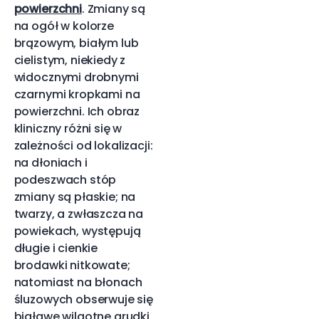
powierzchni
. Zmiany są
na ogół w kolorze
brązowym, białym lub
cielistym, niekiedy z
widocznymi drobnymi
czarnymi kropkami na
powierzchni. Ich obraz
kliniczny różni się w
zależności od lokalizacji:
na dłoniach i
podeszwach stóp
zmiany są płaskie; na
twarzy, a zwłaszcza na
powiekach, występują
długie i cienkie
brodawki nitkowate;
natomiast na błonach
śluzowych obserwuje się
białawe wilgotne grudki.