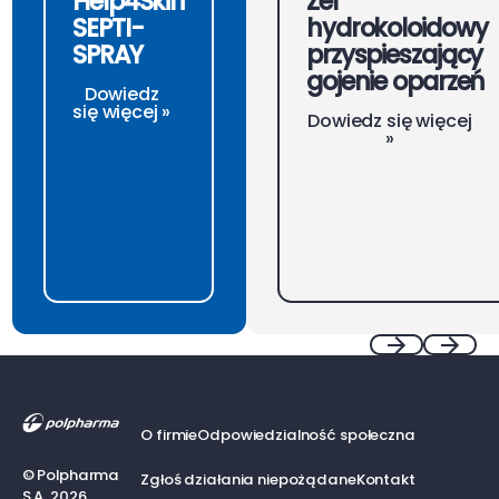
Help4Skin
Żel
SEPTI-
hydrokoloidowy
SPRAY
przyspieszający
gojenie oparzeń
Dowiedz
się więcej »
Dowiedz się więcej
»
Footer
Previous
Next
O firmie
Odpowiedzialność społeczna
©
Polpharma
Zgłoś działania niepożądane
Kontakt
S.A.
2026