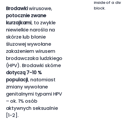
inside of a div
Brodawki
wirusowe,
block.
potocznie zwane
kurzajkami
, to zwykle
niewielkie narośla na
skórze lub błonie
śluzowej wywołane
zakażeniem wirusem
brodawczaka ludzkiego
(HPV). Brodawki skórne
dotyczą 7-10 %
populacji
, natomiast
zmiany wywołane
genitalnymi typami HPV
– ok. 1% osób
aktywnych seksualnie
[1-2].