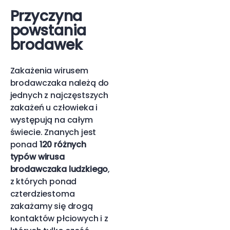
Przyczyna
powstania
brodawek
Zakażenia wirusem
brodawczaka należą do
jednych z najczęstszych
zakażeń u człowieka i
występują na całym
świecie. Znanych jest
ponad
120 różnych
typów wirusa
brodawczaka ludzkiego
,
z których ponad
czterdziestoma
zakażamy się drogą
kontaktów płciowych i z