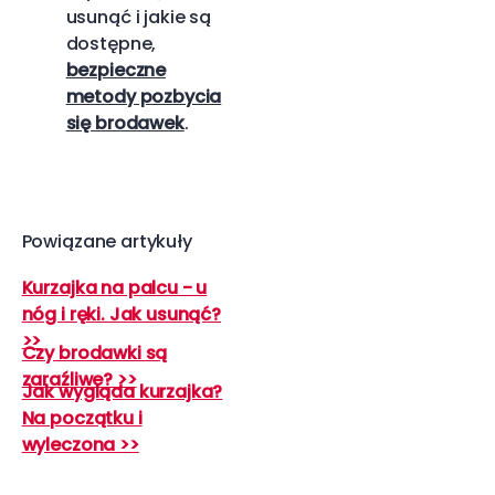
usunąć i jakie są
dostępne,
bezpieczne
metody pozbycia
się brodawek
.
Powiązane artykuły
Kurzajka na palcu - u
nóg i ręki. Jak usunąć?
>>
Czy brodawki są
zaraźliwe? >>
Jak wygląda kurzajka?
Na początku i
wyleczona >>