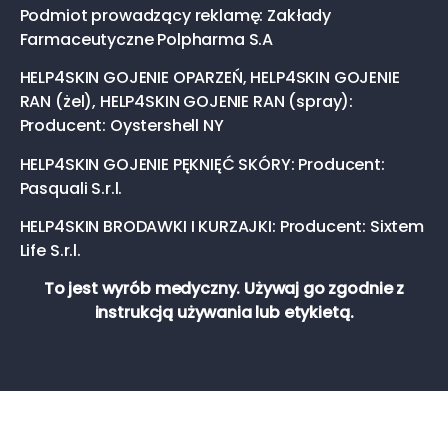
Podmiot prowadzący reklamę: Zakłady
Farmaceutyczne Polpharma S.A
HELP4SKIN GOJENIE OPARZEŃ, HELP4SKIN GOJENIE
RAN (żel), HELP4SKIN GOJENIE RAN (spray):
Producent: Oystershell NY
HELP4SKIN GOJENIE PĘKNIĘĆ SKÓRY: Producent:
Pasquali S.r.l.
HELP4SKIN BRODAWKI I KURZAJKI: Producent: Sixtem
Life S.r.l.
To jest wyrób medyczny. Używaj go zgodnie z
instrukcją używania lub etykietą.