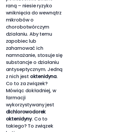
raną – niesie ryzyko
wniknięcia do wewnątrz
mikrobów o
chorobotwórczym
działaniu. Aby temu
zapobiec lub
zahamować ich
namnażanie, stosuje się
substancje o działaniu
antyseptycznym. Jedną
z nich jest
oktenidyna
.
Co to za związek?
Mówiąc dokładniej, w
farmacji
wykorzystywany jest
dichlorowodorek
oktenidyny
. Co to
takiego? To związek