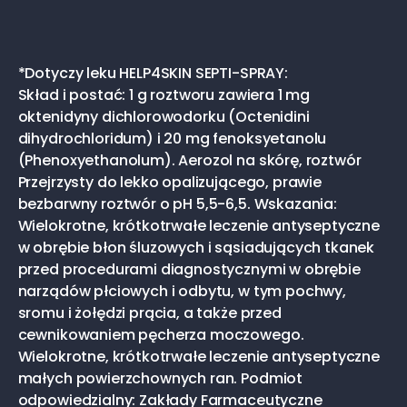
*Dotyczy leku HELP4SKIN SEPTI-SPRAY:
Skład i postać: 1 g roztworu zawiera 1 mg
oktenidyny dichlorowodorku (Octenidini
dihydrochloridum) i 20 mg fenoksyetanolu
(Phenoxyethanolum). Aerozol na skórę, roztwór
Przejrzysty do lekko opalizującego, prawie
bezbarwny roztwór o pH 5,5-6,5. Wskazania:
Wielokrotne, krótkotrwałe leczenie antyseptyczne
w obrębie błon śluzowych i sąsiadujących tkanek
przed procedurami diagnostycznymi w obrębie
narządów płciowych i odbytu, w tym pochwy,
sromu i żołędzi prącia, a także przed
cewnikowaniem pęcherza moczowego.
Wielokrotne, krótkotrwałe leczenie antyseptyczne
małych powierzchownych ran. Podmiot
odpowiedzialny: Zakłady Farmaceutyczne