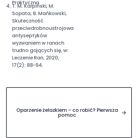
Praktyczna.
T. M. Karpiński, M.
Sopata, B. Mańkowski,
Skuteczność
przeciwdrobnoustrojowa
antyseptyków
wyzwaniem w ranach
trudno gojących się, w:
Leczenie Ran, 2020,
17(2): 88-94.
Oparzenie żelazkiem – co robić? Pierwsza pomoc
Oparzenie żelazkiem – co robić? Pierwsza
pomoc