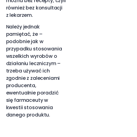
można bez recepty, czyli
również bez konsultacji
z lekarzem.
Należy jednak
pamiętać, że –
podobnie jak w
przypadku stosowania
wszelkich wyrobów o
działaniu leczniczym –
trzeba używać ich
zgodnie z zaleceniami
producenta,
ewentualnie poradzić
się farmaceuty w
kwestii stosowania
danego produktu.