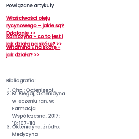
Powiązane artykuły
Właściwości oleju
rycynowego – jakie są?
Działanie >>
Karnozyna - co to jest i
jak działa na skórę? >>
Witamina E na skórę -
jak działa? >>
Bibliografia:
Chpl: Octenisept.
M. Biegaj, Oktenidyna
w leczeniu ran, w:
Farmacja
Współczesna, 2017;
10: 107-110.
Oktenidyna, źródło:
Medycyna