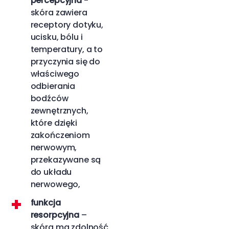
percepcyjna
-
skóra zawiera
receptory dotyku,
ucisku, bólu i
temperatury, a to
przyczynia się do
właściwego
odbierania
bodźców
zewnętrznych,
które dzięki
zakończeniom
nerwowym,
przekazywane są
do układu
nerwowego,
funkcja
resorpcyjna
–
skóra ma zdolność