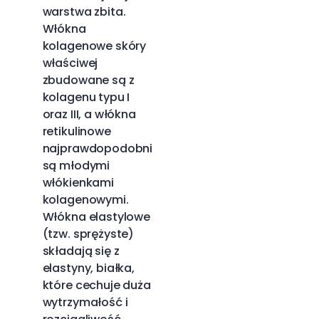
warstwa zbita.
Włókna
kolagenowe skóry
właściwej
zbudowane są z
kolagenu typu I
oraz III, a włókna
retikulinowe
najprawdopodobniej
są młodymi
włókienkami
kolagenowymi.
Włókna elastylowe
(tzw. sprężyste)
składają się z
elastyny, białka,
które cechuje duża
wytrzymałość i