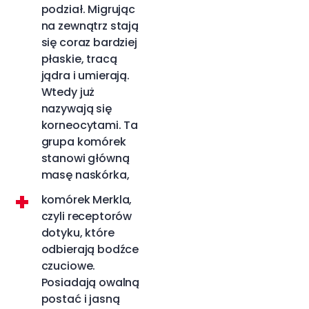
podział. Migrując
na zewnątrz stają
się coraz bardziej
płaskie, tracą
jądra i umierają.
Wtedy już
nazywają się
korneocytami. Ta
grupa komórek
stanowi główną
masę naskórka,
komórek Merkla,
czyli receptorów
dotyku, które
odbierają bodźce
czuciowe.
Posiadają owalną
postać i jasną