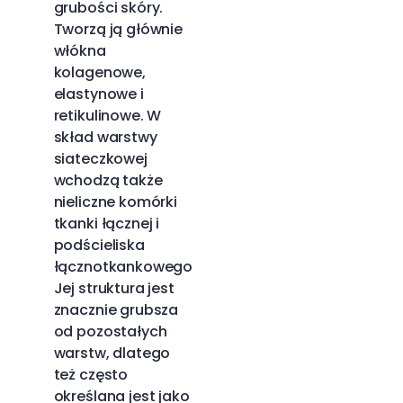
grubości skóry.
Tworzą ją głównie
włókna
kolagenowe,
elastynowe i
retikulinowe. W
skład warstwy
siateczkowej
wchodzą także
nieliczne komórki
tkanki łącznej i
podścieliska
łącznotkankowego.
Jej struktura jest
znacznie grubsza
od pozostałych
warstw, dlatego
też często
określana jest jako