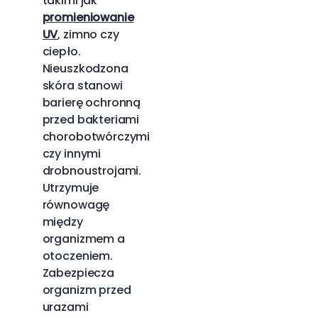
takimi jak
promieniowanie
UV
, zimno czy
ciepło.
Nieuszkodzona
skóra stanowi
barierę ochronną
przed bakteriami
chorobotwórczymi
czy innymi
drobnoustrojami.
Utrzymuje
równowagę
między
organizmem a
otoczeniem.
Zabezpiecza
organizm przed
urazami