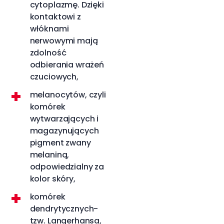
cytoplazmę. Dzięki
kontaktowi z
włóknami
nerwowymi mają
zdolność
odbierania wrażeń
czuciowych,
melanocytów, czyli
komórek
wytwarzających i
magazynujących
pigment zwany
melaniną,
odpowiedzialny za
kolor skóry,
komórek
dendrytycznych-
tzw. Langerhansa,