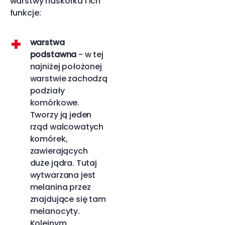
warstwy naskórka i ich
funkcje:
warstwa
podstawna
- w tej
najniżej położonej
warstwie zachodzą
podziały
komórkowe.
Tworzy ją jeden
rząd walcowatych
komórek,
zawierających
duże jądra. Tutaj
wytwarzana jest
melanina przez
znajdujące się tam
melanocyty.
Kolejnym