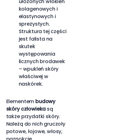
ułożonych włókien
kolagenowych i
elastynowych i
spreżystych.
Struktura tej części
jest falista na
skutek
występowania
licznych brodawek
– wpukleń skóry
właściwej w
naskórek.
Elementem
budowy
skóry człowieka
są
także przydatki skóry.
Należą do nich gruczoły
potowe, łojowe, włosy,
paznokcie.