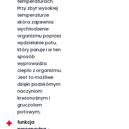
temperaturach.
Przy zbyt wysokiej
temperaturze
skóra zapewnia
wychłodzenie
organizmu poprzez
wydzielanie potu,
który paruje i w ten
sposób
wyprowadza
ciepło z organizmu.
Jest to możliwe
dzięki podskórnym
naczyniom
krwionośnym i
gruczołom
potowym,
funkcja