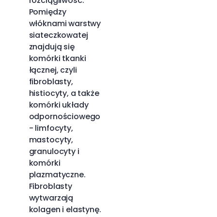
rozciągliwość.
Pomiędzy
włóknami warstwy
siateczkowatej
znajdują się
komórki tkanki
łącznej, czyli
fibroblasty,
histiocyty, a także
komórki układy
odpornościowego
- limfocyty,
mastocyty,
granulocyty i
komórki
plazmatyczne.
Fibroblasty
wytwarzają
kolagen i elastynę.